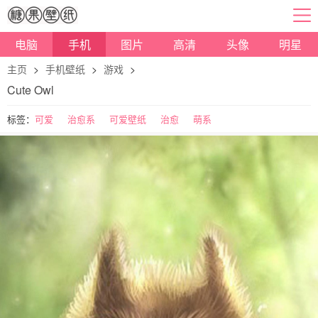
电脑
手机
图片
高清
头像
明星
主页
>
手机壁纸
>
游戏
>
Cute Owl
标签：
可爱
治愈系
可爱壁纸
治愈
萌系