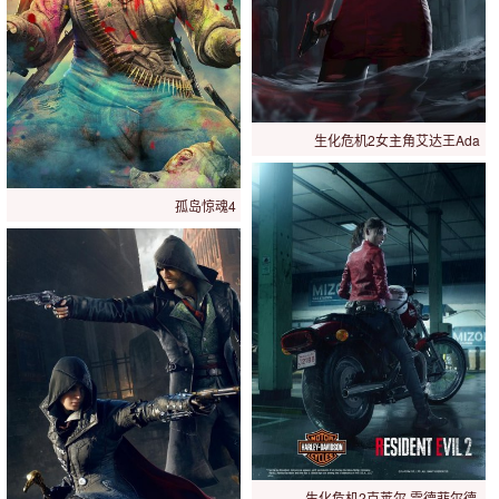
生化危机2女主角艾达王Ada
孤岛惊魂4
生化危机2克莱尔·雷德菲尔德,