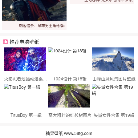
刺客信条：枭雄男主角枪战s
推荐电脑壁纸
火影忍者炫酷动漫桌面壁纸
1024设计 第18辑
山峰山脉风景图片壁纸
TitusBoy 第一辑
高大粗壮的红杉树图片
矢量女性合集 第19辑
糖果壁纸 www.58tg.com