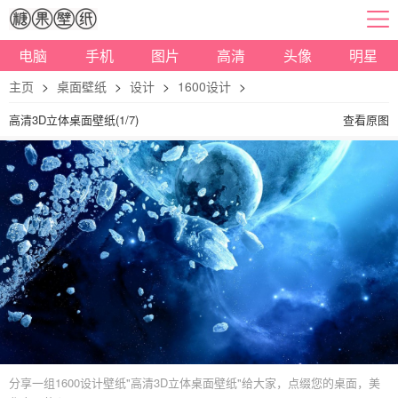
电脑
手机
图片
高清
头像
明星
主页
>
桌面壁纸
>
设计
>
1600设计
>
高清3D立体桌面壁纸(1/7)
查看原图
分享一组1600设计壁纸"高清3D立体桌面壁纸"给大家，点缀您的桌面，美