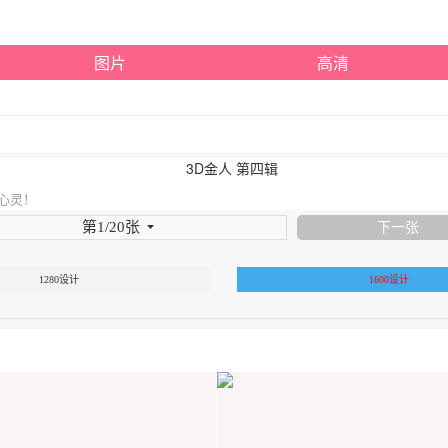
图片
高清
的心灵！
第1/20张
下一张
1280设计
1600设计